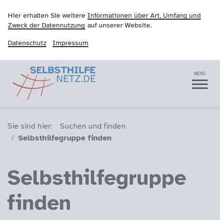
Hier erhalten Sie weitere
Informationen über Art, Umfang und
Zweck der Datennutzung
auf unserer Website.
Datenschutz
Impressum
Selbsthilfenetz
Navigation
MENÜ
Sie sind hier (Breadcrumb)
Sie sind hier:
Suchen und finden
Selbsthilfegruppe finden
Selbsthilfegruppe
finden