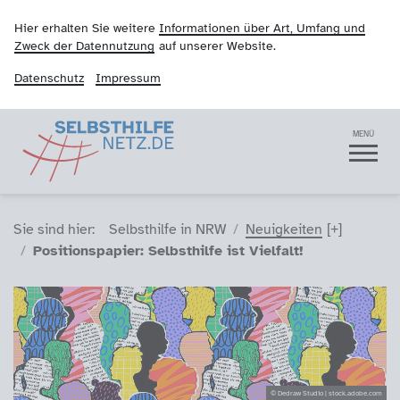
Hier erhalten Sie weitere
Informationen über Art, Umfang und
Zweck der Datennutzung
auf unserer Website.
Datenschutz
Impressum
Selbsthilfenetz
Navigation
MENÜ
Sie sind hier (Breadcrumb)
Sie sind hier:
Selbsthilfe in NRW
Neuigkeiten
Positionspapier: Selbsthilfe ist Vielfalt!
© Dedraw Studio | stock.adobe.com